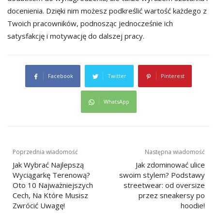
docenienia. Dzięki nim możesz podkreślić wartość każdego z
Twoich pracowników, podnosząc jednocześnie ich
satysfakcję i motywację do dalszej pracy.
Facebook
Twitter
Pinterest
WhatsApp
Nawigacja
Poprzednia wiadomość
Następna wiadomość
Jak Wybrać Najlepszą
Jak zdominować ulice
wpisu
Wyciągarkę Terenową?
swoim stylem? Podstawy
Oto 10 Najważniejszych
streetwear: od oversize
Cech, Na Które Musisz
przez sneakersy po
Zwrócić Uwagę!
hoodie!