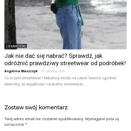
CIEKAWOSTKI
Jak nie dać się nabrać? Sprawdź, jak
odróżnić prawdziwy streetwear od podróbek!
Angelina Błaszczyk
- 10 czerwca, 2026
Co to jest streetwear? Miłośnicy mody na całym świecie zgodnie
twierdzą, że wyjątkowy i unikalny streetwear...
Zostaw swój komentarz
Twój adres email nie zostanie opublikowany.
Wymagane pola są
oznaczone
*