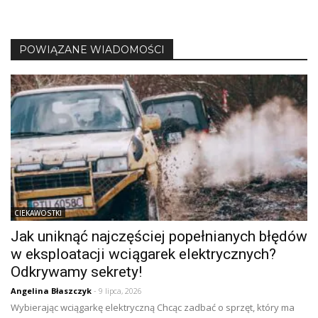
POWIĄZANE WIADOMOŚCI
CIEKAWOSTKI
Jak uniknąć najczęściej popełnianych błędów
w eksploatacji wciągarek elektrycznych?
Odkrywamy sekrety!
Angelina Błaszczyk
- 9 lipca, 2026
Wybierając wciągarkę elektryczną Chcąc zadbać o sprzęt, który ma