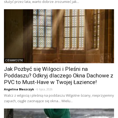
służyć przez lata, warto dobrze zrozumieć jak...
CIEKAWOSTKI
Jak Pozbyć się Wilgoci i Pleśni na
Poddaszu? Odkryj dlaczego Okna Dachowe z
PVC to Must-Have w Twojej Łazience!
Angelina Błaszczyk
- 6 lipca, 2026
Walcz z wilgocią i pleśnią na poddaszu Wilgotne ściany, nieprzyjemny
zapach, ciągle zacinające się okna... Wielu...