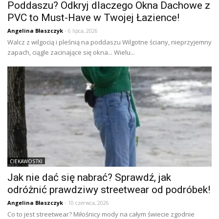
Poddaszu? Odkryj dlaczego Okna Dachowe z
PVC to Must-Have w Twojej Łazience!
Angelina Błaszczyk
- 6 lipca, 2026
Walcz z wilgocią i pleśnią na poddaszu Wilgotne ściany, nieprzyjemny
zapach, ciągle zacinające się okna... Wielu...
CIEKAWOSTKI
Jak nie dać się nabrać? Sprawdź, jak
odróżnić prawdziwy streetwear od podróbek!
Angelina Błaszczyk
- 10 czerwca, 2026
Co to jest streetwear? Miłośnicy mody na całym świecie zgodnie