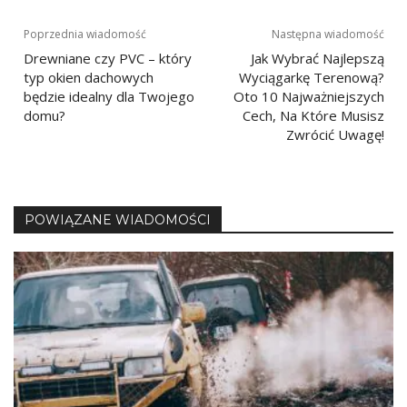
Nawigacja
Poprzednia wiadomość
Następna wiadomość
Drewniane czy PVC – który
Jak Wybrać Najlepszą
wpisu
typ okien dachowych
Wyciągarkę Terenową?
będzie idealny dla Twojego
Oto 10 Najważniejszych
domu?
Cech, Na Które Musisz
Zwrócić Uwagę!
POWIĄZANE WIADOMOŚCI