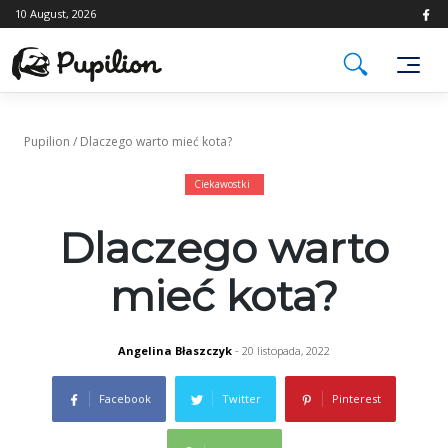
Skip
10 August, 2026
to
content
Pupilion
/
Dlaczego warto mieć kota?
Ciekawostki
Dlaczego warto
mieć kota?
Angelina Błaszczyk
- 20 listopada, 2022
Facebook
Twitter
Pinterest