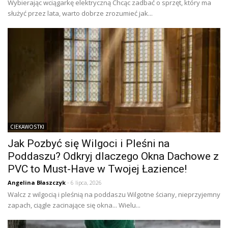
Wybierając wciągarkę elektryczną Chcąc zadbać o sprzęt, który ma
służyć przez lata, warto dobrze zrozumieć jak...
CIEKAWOSTKI
Jak Pozbyć się Wilgoci i Pleśni na
Poddaszu? Odkryj dlaczego Okna Dachowe z
PVC to Must-Have w Twojej Łazience!
Angelina Błaszczyk
- 6 lipca, 2026
Walcz z wilgocią i pleśnią na poddaszu Wilgotne ściany, nieprzyjemny
zapach, ciągle zacinające się okna... Wielu...