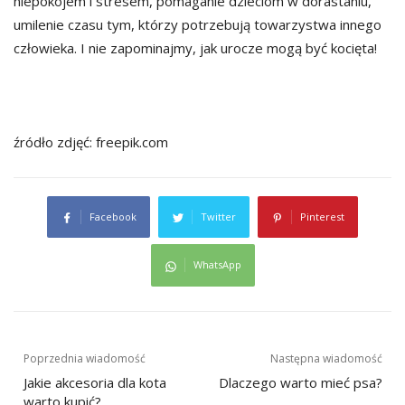
niepokojem i stresem, pomaganie dzieciom w dorastaniu,
umilenie czasu tym, którzy potrzebują towarzystwa innego
człowieka. I nie zapominajmy, jak urocze mogą być kocięta!
źródło zdjęć: freepik.com
Facebook
Twitter
Pinterest
WhatsApp
Nawigacja
Poprzednia wiadomość
Następna wiadomość
Jakie akcesoria dla kota
Dlaczego warto mieć psa?
wpisu
warto kupić?