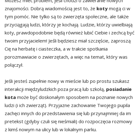
Możesz mieć problem, jeśli chodzi o zawieranie nowych
znajomości. Dobrą wiadomością jest to, że
koty
mogą ci w
tym pomóc. Nie tylko są to zwierzęta społeczne, ale także
przyciągają ludzi, którzy je kochają. Ludzie, którzy uwielbiają
koty, prawdopodobnie będą również lubić Ciebie i zechcą być
twoim przyjacielem! Jeśli będziesz miał szczęście, zaproszą
Cię na herbatę i ciasteczka, a w trakcie spotkania
porozmawiacie o zwierzętach, a więc na temat, który was
połączył.
Jeśli jesteś zupełnie nowy w mieście lub po prostu szukasz
interakcji międzyludzkich poza pracą lub szkołą,
posiadanie
kota
może być doskonałym sposobem na poznanie nowych
ludzi (i ich zwierząt). Przyjazne zachowanie Twojego pupila
zachęci innych do przedstawienia się lub przynajmniej da im
pretekst (gdyby czuli się nieśmiali) do rozpoczęcia rozmowy
z kimś nowym na ulicy lub w lokalnym parku.